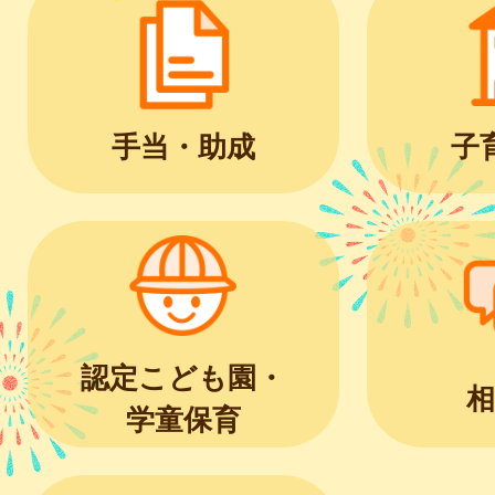
手当・助成
子
認定こども園・
相
学童保育