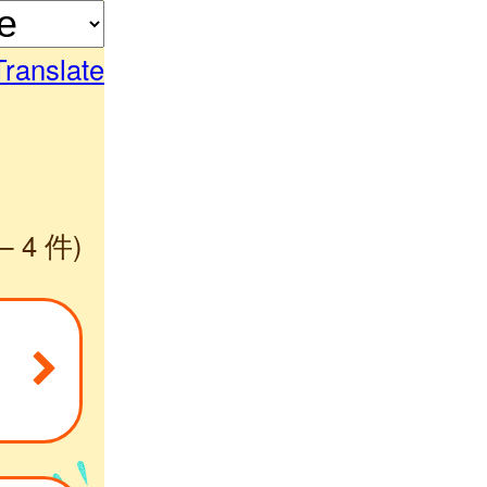
Translate
— 4 件)