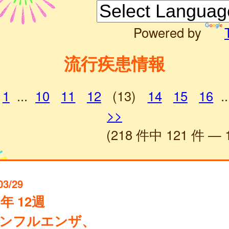
Powered by
流行疾患情報
1
...
10
11
12
(13)
14
15
16
..
>>
(218 件中 121 件 — 
03/29
4年 12週
ンフルエンザ、