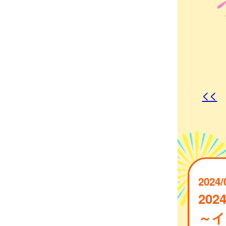
<<
2024/
202
～イ