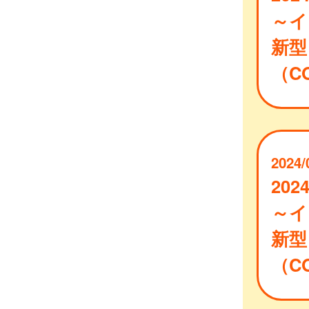
～イ
新型
（CO
2024/
202
～イ
新型
（CO