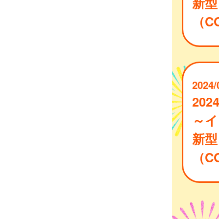
新型
（CO
2024/
202
～イ
新型
（CO