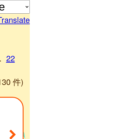
Translate
.
22
130 件)