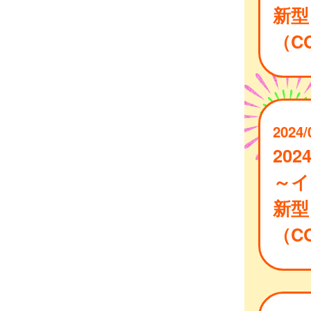
新型
（CO
2024/
202
～イ
新型
（CO