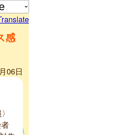
Translate
ス感
1月06日
報〉
染者