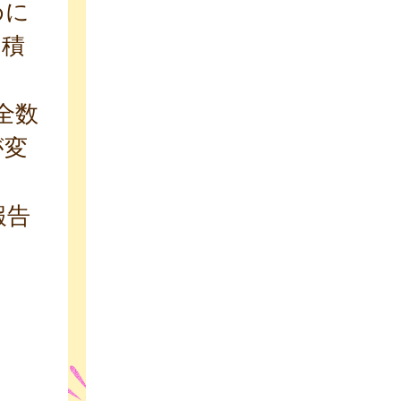
めに
や積
で全数
が変
報告