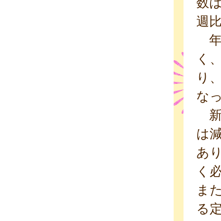
数は
週比
年齢
く、
り、
な
新
は
あ
く
ま
る定