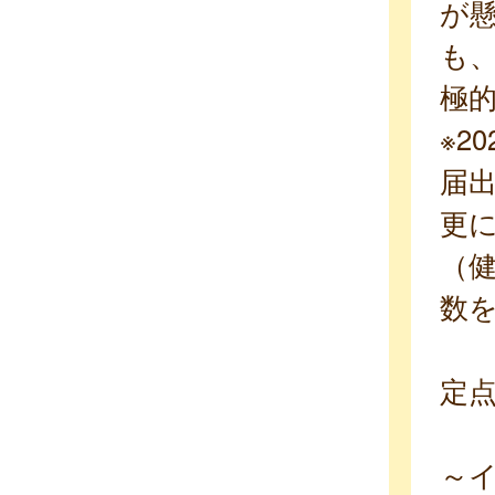
が
も
極
※2
届
更
（
数
定
～