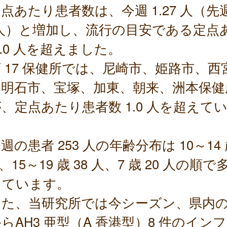
あたり患者数は、今週 1.27 人（先週 
 人）と増加し、流行の目安である定点
1.0 人を超えました。
 17 保健所では、尼崎市、姫路市、西
、明石市、宝塚、加東、朝来、洲本保健
、定点あたり患者数 1.0 人を超えて
。
の患者 253 人の年齢分布は 10～14 
人、15～19 歳 38 人、7 歳 20 人の順で
っています。
た、当研究所では今シーズン、県内
らAH3 亜型（A 香港型）8 件のイン