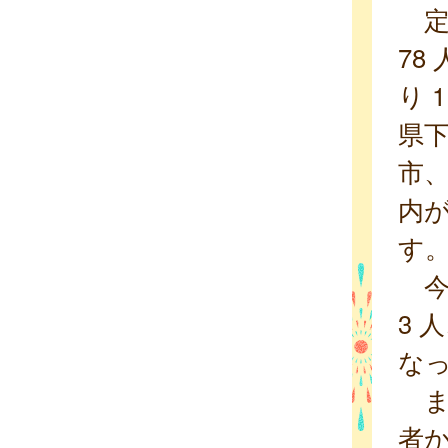
定点
78
り 
県下
市
内が
す
今週
3 
な
ま
者か