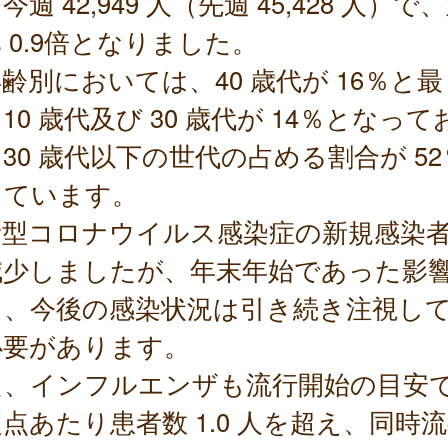
今週 42,949 人（先週 45,428 人）で
 0.9倍となりました。
別においては、40 歳代が 16％と
10 歳代及び 30 歳代が 14％となって
30 歳代以下の世代の占める割合が 5
っています。
型コロナウイルス感染症の新規感染
減少しましたが、年末年始であった影
り、今後の感染状況は引き続き注視し
必要があります。
た、インフルエンザも流行開始の目安
点あたり患者数 1.0 人を超え、同時