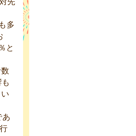
、対先
最も多
お
2％と
者数
響も
てい
であ
流行