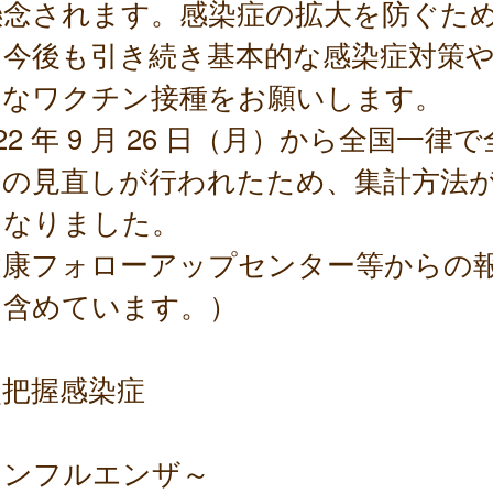
懸念されます。感染症の拡大を防ぐた
、今後も引き続き基本的な感染症対策
的なワクチン接種をお願いします。
022 年 9 月 26 日（月）から全国一律
出の見直しが行われたため、集計方法
になりました。
健康フォローアップセンター等からの
を含めています。）
点把握感染症
インフルエンザ～