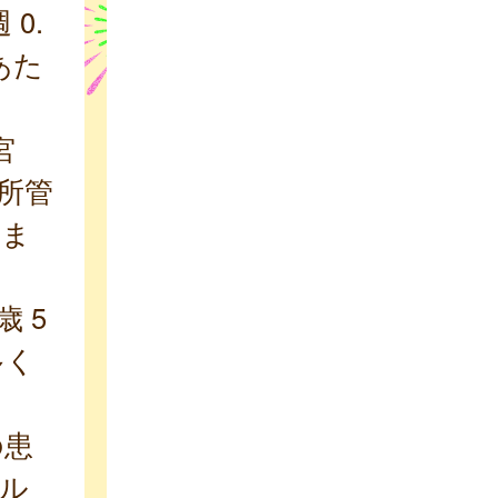
0.
あた
宮
所管
いま
歳 5
多く
の患
フル