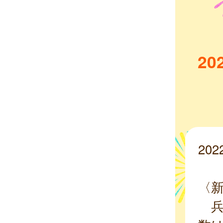
2
20
〈
兵