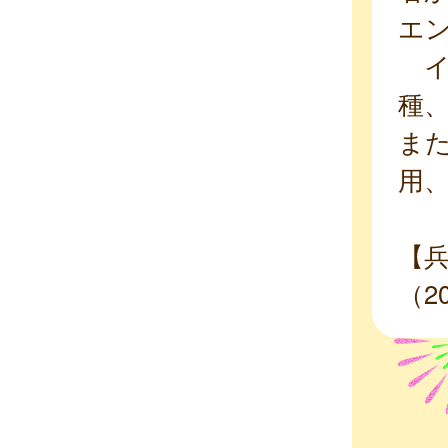
エ
イ
種
ま
用
【
（2