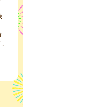
接
着
す。