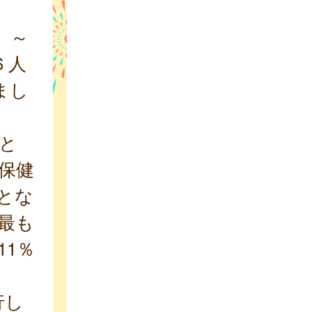
）～
 人
まし
人と
野保健
人とな
と最も
11％
行し