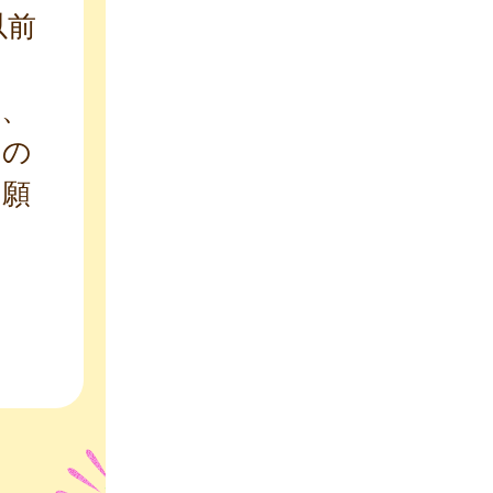
以前
避、
クの
お願