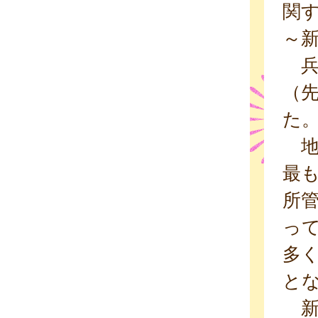
関
～新
兵庫
（先
た
地域
最も
所管
って
多く
と
新