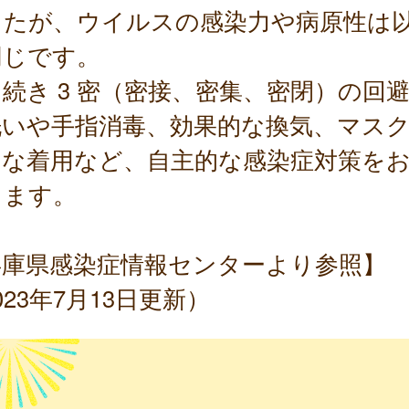
したが、ウイルスの感染力や病原性は
同じです。
続き 3 密（密接、密集、密閉）の回
洗いや手指消毒、効果的な換気、マス
切な着用など、自主的な感染症対策を
します。
兵庫県感染症情報センターより参照】
023年7月13日更新）