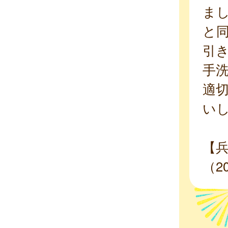
ま
と
引き
手
適
い
【
（2