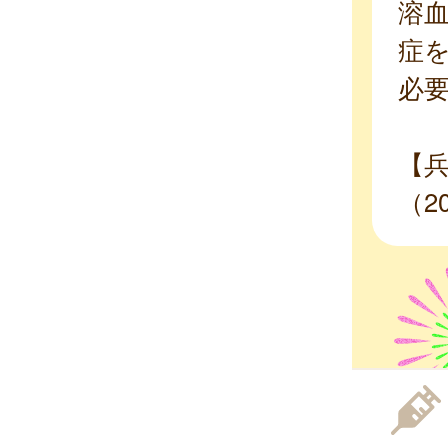
溶血
症
必
【
（2