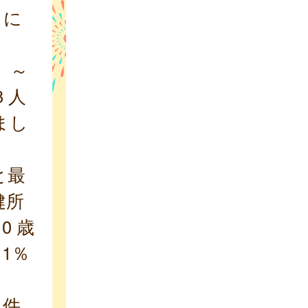
）に
）～
 人
まし
と最
健所
0 歳
11％
 件