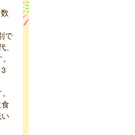
者数
別で
歳代、
す。
 3
す。
生食
洗い