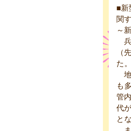
■新
関
～新
兵庫
（先
た
地域
も多
管内
代が
と
また