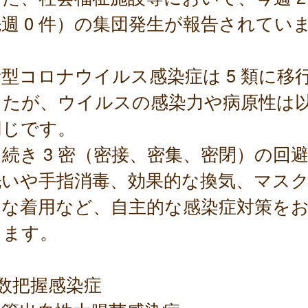
週 0 件）の集団発生が報告されてい
。
型コロナウイルス感染症は 5 類に移
したが、ウイルスの感染力や病原性は
同じです。
続き 3 密（密接、密集、密閉）の回
洗いや手指消毒、効果的な換気、マス
切な着用など、自主的な感染症対策を
します。
数把握感染症