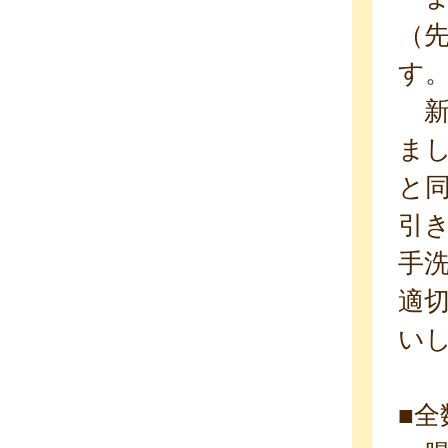
（先
す
新
ま
と
引き
手
適
い
■全