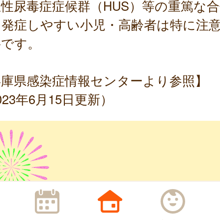
性尿毒症症候群（HUS）等の重篤な合
を発症しやすい小児・高齢者は特に注
要です。
兵庫県感染症情報センターより参照】
023年6月15日更新）