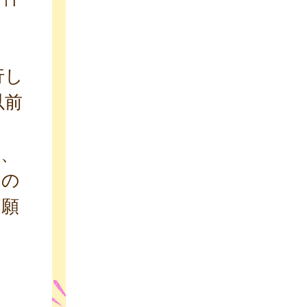
ま
行し
以前
避、
クの
お願