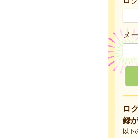
メ
ロ
録
以下