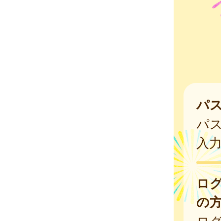
パ
パ
入
ロ
の
ログ