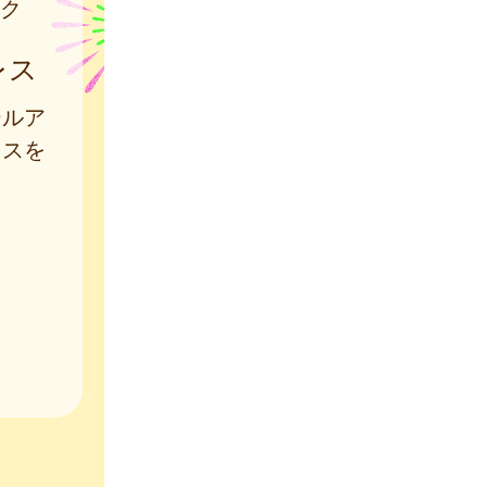
ク
レス
ールア
レスを