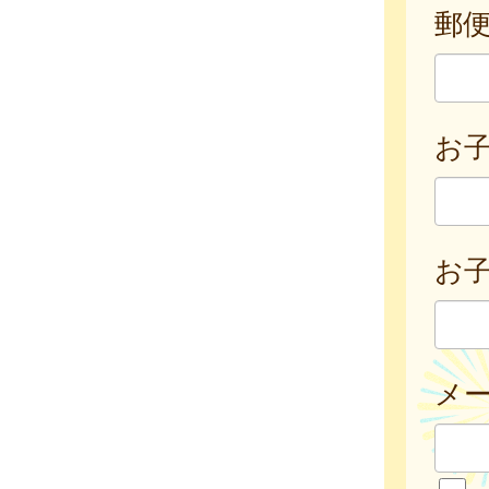
郵
お
お子
メ