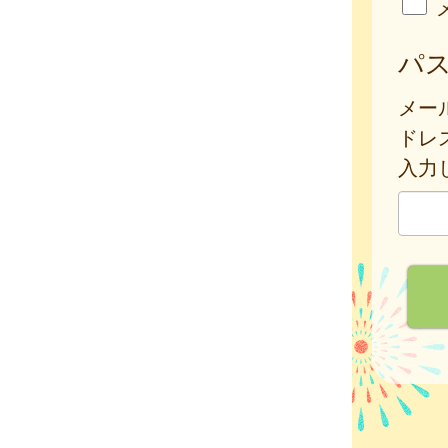
パ
メー
ドレ
入力