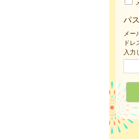
パ
メー
ドレ
入力