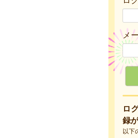
メ
ロ
録
以下