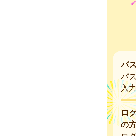
パ
パ
入
ロ
の
ログ