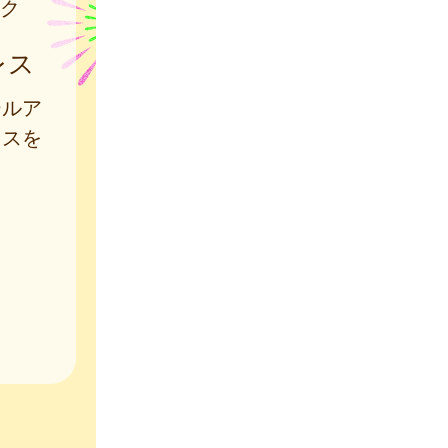
ク
レス
ールア
レスを