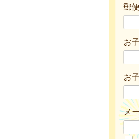
郵
お
お子
メ