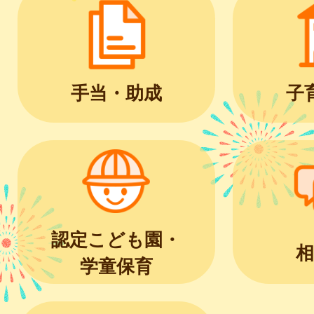
手当・助成
子
認定こども園・
相
学童保育