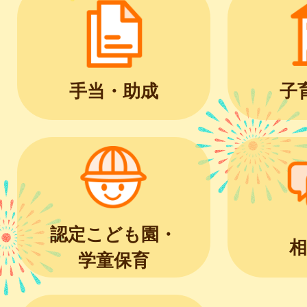
手当・助成
子
認定こども園・
相
学童保育